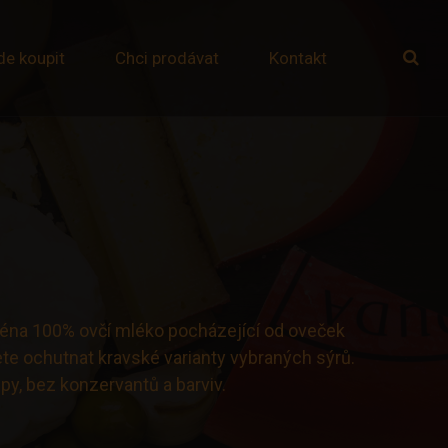
de koupit
Chci prodávat
Kontakt
Úvod
Náš příběh
Hospůdka
Produkty
Čerstvé ovčí sýry
Zrající sýry
Speciality
ejména 100% ovčí mléko pocházející od oveček
Ovčí jogurty
e ochutnat kravské varianty vybraných sýrů.
Jehněčí maso
py, bez konzervantů a barviv.
Masné výrobky
Naše hotovky