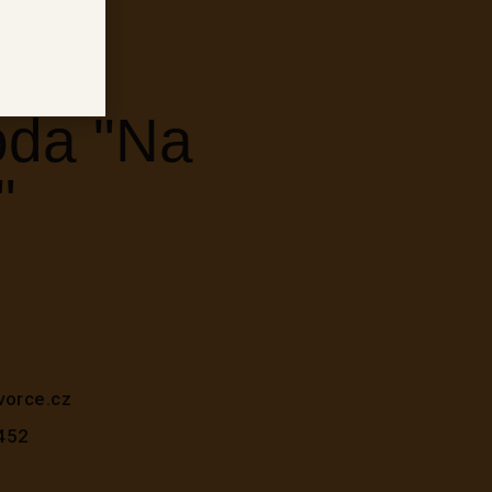
da "Na
"
vorce.cz
452