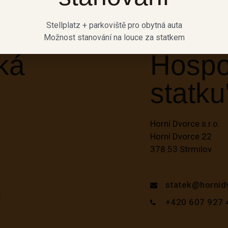
Stellplatz + parkoviště pro obytná auta
Možnost stanování na louce za statkem
ká
Hospo
statku
Horní Dvorce s.r.o.
Horní Dvorce 22
378 53 Strmilov
statek@hornid
z
+420 607 927 