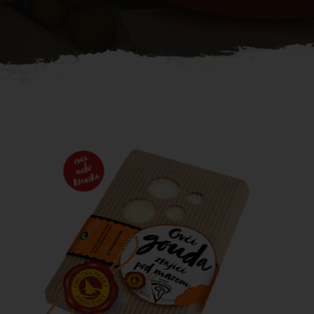
Dárkové koše
Kde koupit
Chci prodávat
Kontakt
Dárkové koše ze Statku Horní
Dvorce
WordPress komentátor
:
Dárkové koše ze Statku Horní