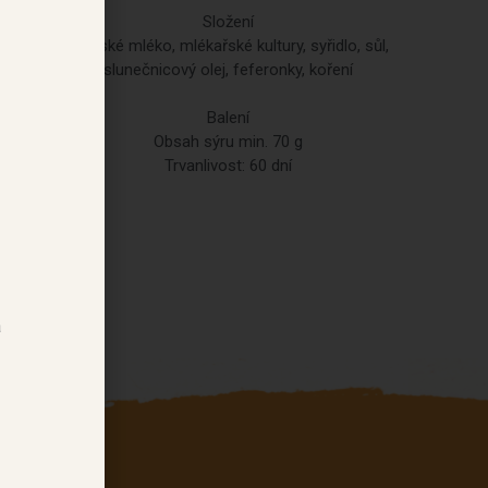
Složení
Kravské mléko, mlékařské kultury, syřidlo, sůl,
slunečnicový olej, feferonky, koření
Balení
Obsah sýru min. 70 g
Trvanlivost: 60 dní
a