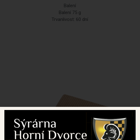
Balení
Balení 75 g
Trvanlivost: 60 dní