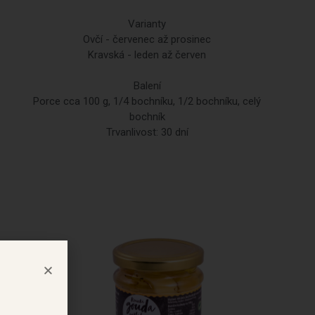
Varianty
Ovčí - červenec až prosinec
Kravská - leden až červen
Balení
Porce cca 100 g, 1/4 bochníku, 1/2 bochníku, celý
bochník
Trvanlivost: 30 dní