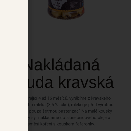
Nakládaná
gouda kravská
Goudu, zrající 4 až 16 měsíců, vyrábíme z kravského
plnotučného mléka (3,5 % tuku), mléko je před výrobou
ošetřeno pouze šetrnou pasterizací. Na malé kousky
nakrájený sýr nakládáme do slunečnicového oleje a
směsi koření s kouskem feferonky.