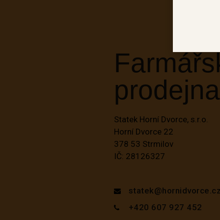
Farmářs
prodejna
Statek Horní Dvorce, s.r.o.
Horní Dvorce 22
378 53 Strmilov
IČ: 28126327
statek@hornidvorce.c
+420 607 927 452