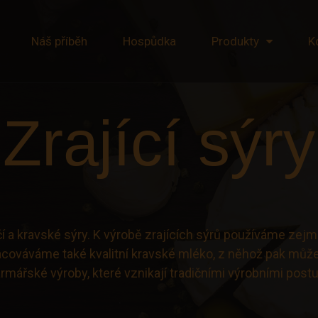
Náš příběh
Hospůdka
Produkty
K
Zrající sýry
ovčí a kravské sýry. K výrobě zrajících sýrů používáme z
cováváme také kvalitní kravské mléko, z něhož pak můžet
rmářské výroby, které vznikají tradičními výrobními postu