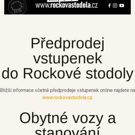
Balení
Porce cca 100 g, 1/4 bochníku, 1/2 bochníku, celý
bochník
Trvanlivost: 30 dní
Předprodej
vstupenek
do Rockové stodoly
Koupit na Rohlík.cz
Bližší informace včetně předprodeje vstupenek online najdete n
www.rockovastodola.cz
.
Obytné vozy a
stanování