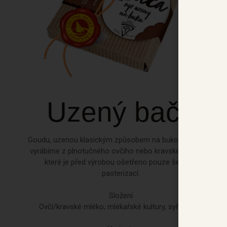
Uzený bača
Goudu, uzenou klasickým způsobem na bukovém dřevě,
vyrábíme z plnotučného ovčího nebo kravského mléka,
které je před výrobou ošetřeno pouze šetrnou
pasterizací.
Složení
Ovčí/kravské mléko, mlékařské kultury, syřidlo, sůl