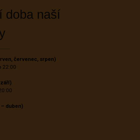
í doba naší
y
erven, červenec, srpen)
o 22:00
září)
20:00
 – duben)