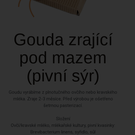
Dvorce
Únor 2019
Gouda zrající
pod mazem
Blog
Nezařazené
(pivní sýr)
Goudu vyrábíme z plnotučného ovčího nebo kravského
Přihlásit se
mléka. Zraje 2-3 měsíce. Před výrobou je ošetřeno
RSS
(příspěvky)
šetrnou pasterizací.
RSS
(komentáře)
Složení
Čeština pro WordPress
Ovčí/kravské mléko, mlékařské kultury, pivní kvasinky:
Brevibacterium linens, syřidlo, sůl