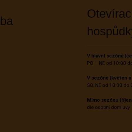
Otevírac
oba
hospůdk
V hlavní sezóně (č
PO – NE od 10:00 d
V sezóně (květen a 
SO, NE od 10:00 do 
Mimo sezónu (říjen
dle osobní domluvy