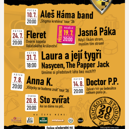
Gouda
kravská
Goudu, zrající 4 až 16 měsíců, vyrábíme z kravského
plnotučného mléka (3,5 % tuku), mléko je před výrobou
ošetřeno pouze šetrnou pasterizací.
Složení
Kravské mléko,mlékařské kultury, syřidlo, sůl