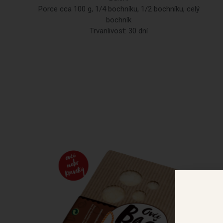
Porce cca 100 g, 1/4 bochníku, 1/2 bochníku, celý
bochník
Trvanlivost: 30 dní