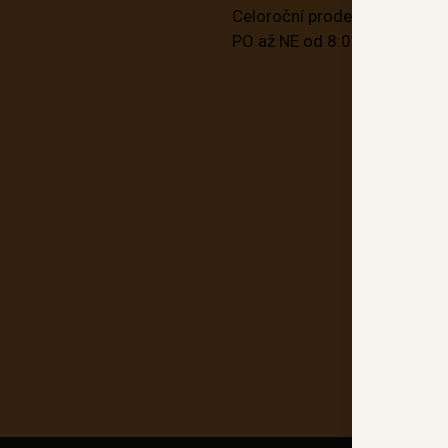
Celoroční prodej
PO až NE od 8:00 do 20:00