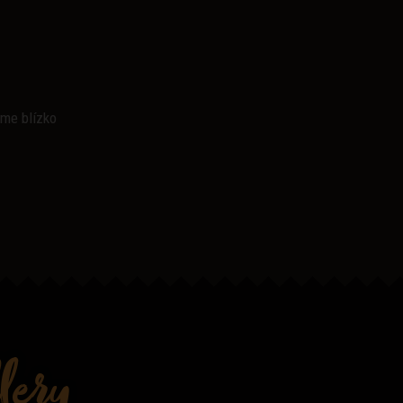
áme blízko
lery