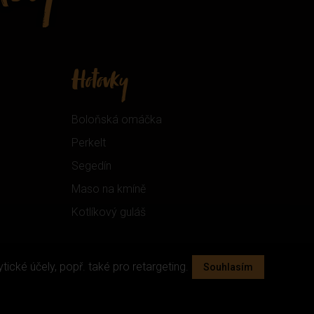
Hotovky
Boloňská omáčka
Perkelt
Segedín
Maso na kmíně
Kotlíkový guláš
ické účely, popř. také pro retargeting.
Souhlasím
arketing s.r.o.