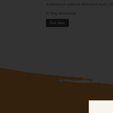
dodávaných velikostí dárkových košů. Ob
Blog
,
Nezařazené
Číst dále