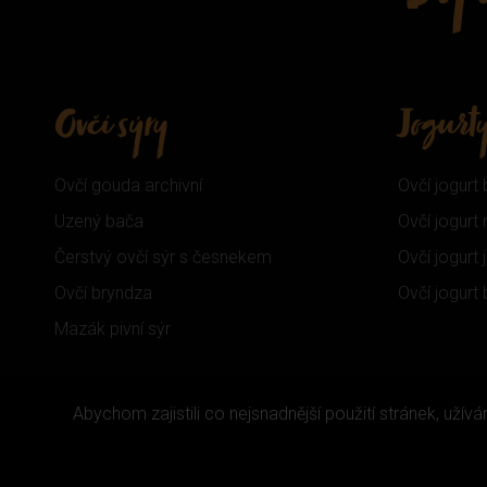
Ovčí sýry
Jogurt
Ovčí gouda archivní
Ovčí jogurt 
Uzený bača
Ovčí jogur
Čerstvý ovčí sýr s česnekem
Ovčí jogurt
Ovčí bryndza
Ovčí jogurt
Mazák pivní sýr
Abychom zajistili co nejsnadnější použití stránek, uží
Copyright 2026