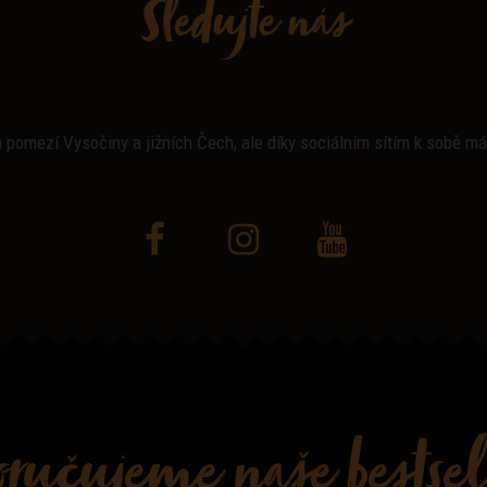
Sledujte nás
 pomezí Vysočiny a jižních Čech, ale díky sociálním sítím k sobě m
oručujeme naše bestsel