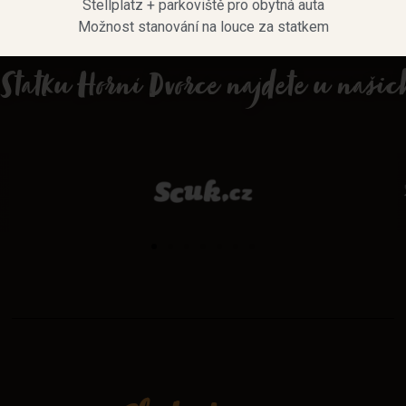
Stellplatz + parkoviště pro obytná auta
Možnost stanování na louce za statkem
 Statku Horní Dvorce najdete u naši