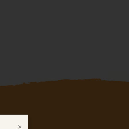
Únor 2019
Blog
Nezařazené
Přihlásit se
RSS
(příspěvky)
RSS
(komentáře)
Čeština pro WordPress