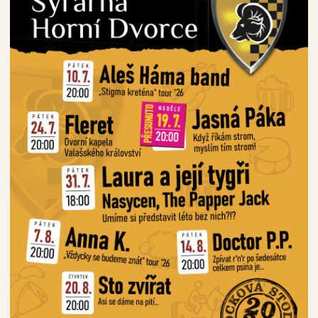
odejna
Hospoda "
Horní Dvorce s.r.o.
Horní Dvorce 22
378 53 Strmilov
statek@hornid
z
+420 607 927 
Otevírací dob
ejny
V hlavní sezóně (č