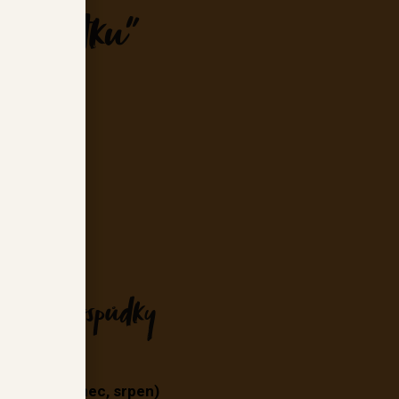
Na statku"
vorce.cz
452
a naší hospůdky
erven, červenec, srpen)