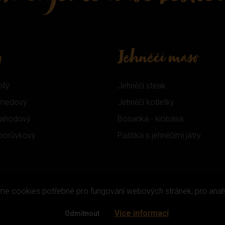
y
Jehněčí maso
bílý
Jehněčí steak
t medový
Jehněčí kotletky
 jahodový
Bosanka - klobása
 borůvkový
Paštika s jehněčími játry
váme cookies potřebné pro fungování webových stránek, pro analyt
 © Horní Dvorce s.r.o. Všechna práva vyhrazena. Vytvořil: Plus Design & M
Více informací
Odmítnout