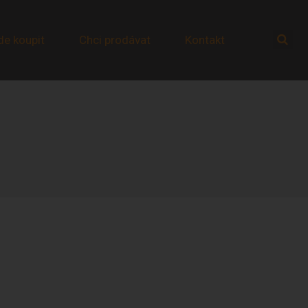
de koupit
Chci prodávat
Kontakt
Úvod
Náš příběh
Hospůdka
Produkty
Čerstvé ovčí sýry
Zrající sýry
Speciality
Ovčí jogurty
Jehněčí maso
Masné výrobky
Naše hotovky
Dárkové koše