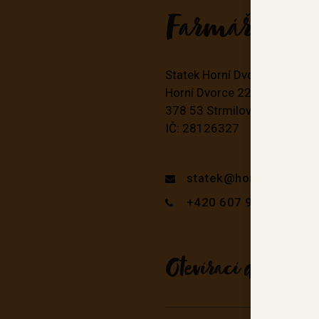
Farmářská pr
Statek Horní Dvorce, s.r.o.
Horní Dvorce 22
378 53 Strmilov
IČ: 28126327
statek@hornidvorce.c
+420 607 927 452
Otevírací doba prod