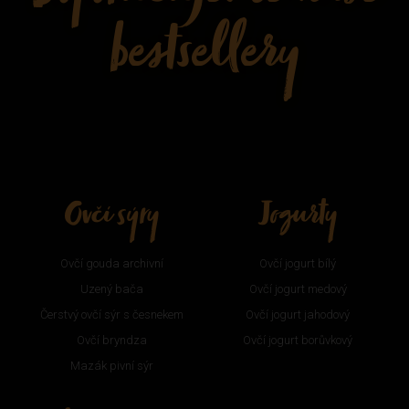
bestsellery
Ovčí sýry
Jogurty
Ovčí gouda archivní
Ovčí jogurt bílý
Uzený bača
Ovčí jogurt medový
Čerstvý ovčí sýr s česnekem
Ovčí jogurt jahodový
Ovčí bryndza
Ovčí jogurt borůvkový
Mazák pivní sýr