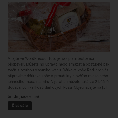
Kde koupit
Chci prodávat
Kontakt
Vítejte ve WordPressu. Toto je váš první testovací
příspěvek. Můžete ho upravit, nebo smazat a postupně pak
začít s tvorbou vlastního webu. Dárkové koše Rádi pro vás
Dárkové koše ze Statku Horní
připravíme dárkové koše s proudukty z ovčího mléka nebo
Dvorce
jehněčího masa na míru. Vybrat si můžete také ze 2 běžně
dodávaných velikostí dárkových košů. Objednávejte na […]
Blog
,
Nezařazené
Číst dále
WordPress komentátor
:
Dárkové koše ze Statku Horní
Dvorce