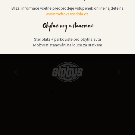
Bližší informace včetně předprodeje vstupenek online najdete na
www.rockovastodola.cz
.
Dobroty ze Statku Horní Dvorce
Obytné vozy a stanování
najdete u našich partnerů
Stellplatz + parkoviště pro obytná auta
Možnost stanování na louce za statkem