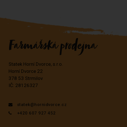
Únor 2019
Farmářská prodejna
Blog
Nezařazené
Statek Horní Dvorce, s.r.o.
Horní Dvorce 22
378 53 Strmilov
IČ: 28126327
Přihlásit se
RSS
(příspěvky)
RSS
(komentáře)
statek@hornidvorce.cz
Čeština pro WordPress
+420 607 927 452