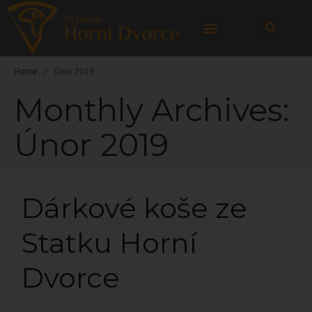
Home
/
Únor 2019
Monthly Archives:
Úvod
Náš příběh
Únor 2019
Hospůdka
Produkty
Čerstvé ovčí sýry
Dárkové koše ze
Zrající sýry
Speciality
Statku Horní
Ovčí jogurty
Jehněčí maso
Dvorce
Masné výrobky
Naše hotovky
Dárkové koše