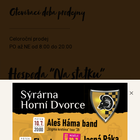
Otevírací doba prodejny
Celoroční prodej
PO až NE od 8:00 do 20:00
Hospoda "Na statku"
Horní Dvorce s.r.o.
Horní Dvorce 22
378 53 Strmilov
statek@hornidvorce.cz